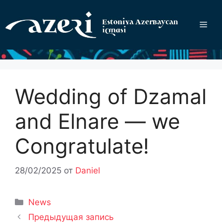
Перейти
к
Ме
содержимому
Wedding of Dzamal
and Elnare — we
Congratulate!
28/02/2025
от
Daniel
Рубрики
News
Предыдущая запись