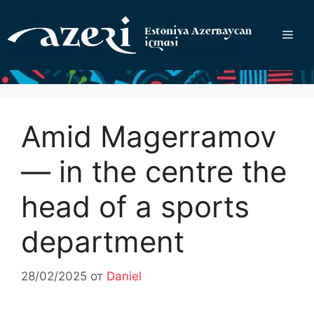
Перейти
к
Ме
содержимому
Amid Magerramov
— in the centre the
head of a sports
department
28/02/2025
от
Daniel