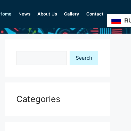
Home
News
About Us
Gallery
Contact
R
Search
Search
Categories