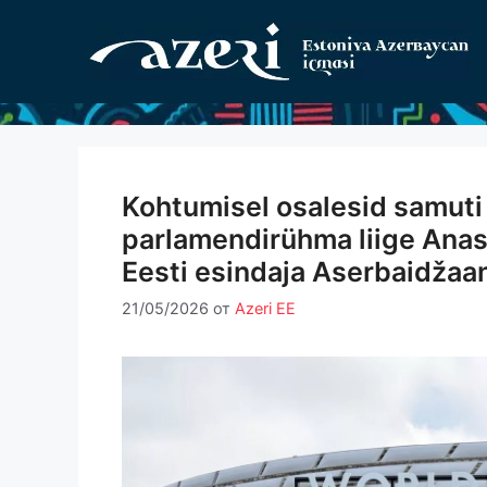
Перейти
к
содержимому
Kohtumisel osalesid samuti
parlamendirühma liige Anas
Eesti esindaja Aserbaidžaa
21/05/2026
от
Azeri EE