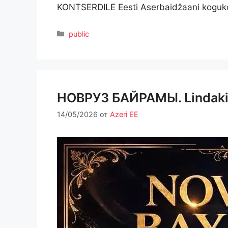
KONTSERDILE Eesti Aserbaidžaani koguko
Рубрики
public
НОВРУЗ БАЙРАМЫ. Lindakivi
14/05/2026
от
Azeri EE