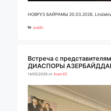
НОВРУЗ БАЙРАМЫ 20.03.2026. Lindakivi 
Рубрики
public
Встреча с представител
ДИАСПОРЫ АЗЕРБАЙДДА
14/05/2026
от
Azeri EE