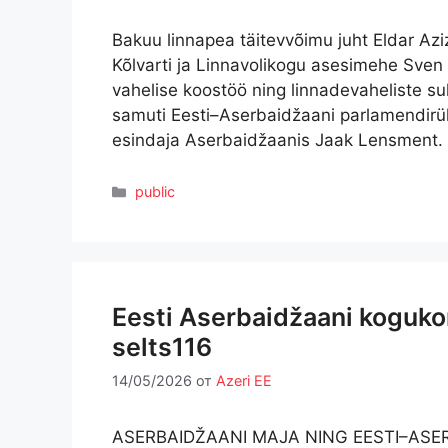
Bakuu linnapea täitevvõimu juht Eldar Azi
Kõlvarti ja Linnavolikogu asesimehe Sven 
vahelise koostöö ning linnadevaheliste s
samuti Eesti–Aserbaidžaani parlamendirüh
esindaja Aserbaidžaanis Jaak Lensment.
Рубрики
public
Eesti Aserbaidžaani koguko
selts116
14/05/2026
от
Azeri EE
ASERBAIDŽAANI MAJA NING EESTI–AS