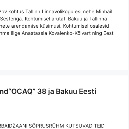
zov kohtus Tallinn Linnavolikogu esimehe Mihhail
Sesteriga. Kohtumisel arutati Bakuu ja Tallinna
uhete arendamise küsimusi. Kohtumisel osalesid
ma liige Anastassia Kovalenko-Kõlvart ning Eesti
nd“OCAQ” 38 ja Bakuu Eesti
ERBAIDŽAANI SÕPRUSRÜHM KUTSUVAD TEID