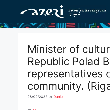
Перейти
к
содержимому
Minister of cultu
Republic Polad B
representatives 
community. (Riga
28/02/2025
от
Daniel
Рубрики