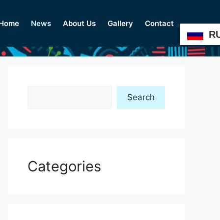
Home
News
About Us
Gallery
Contact
R
Search
Search
Categories