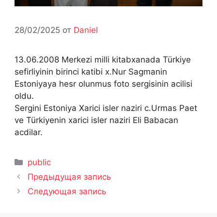
28/02/2025
от
Daniel
13.06.2008 Merkezi milli kitabxanada Türkiye
sefirliyinin birinci katibi x.Nur Sagmanin
Estoniyaya hesr olunmus foto sergisinin acilisi
oldu.
Sergini Estoniya Xarici isler naziri c.Urmas Paet
ve Türkiyenin xarici isler naziri Eli Babacan
acdilar.
Рубрики
public
Предыдущая запись
Следующая запись