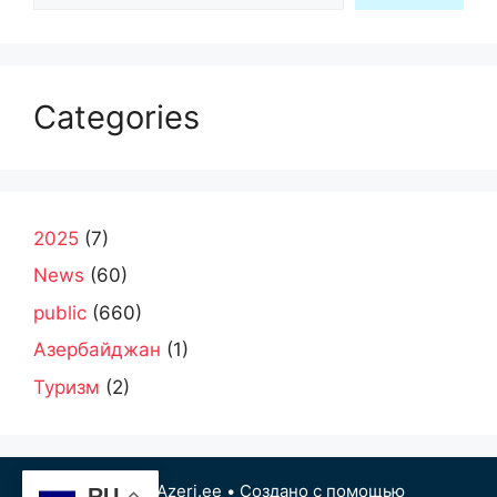
Categories
2025
(7)
News
(60)
public
(660)
Азербайджан
(1)
Туризм
(2)
© 2026 Azeri.ee
• Создано с помощью
RU