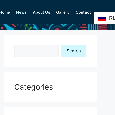
Home
News
About Us
Gallery
Contact
R
Search
Search
Categories