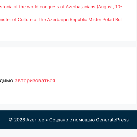
tonia at the world congress of Azerbaijanians (August, 10-
ster of Culture of the Azerbaijan Republic Mister Polad Bul
одимо
авторизоваться
.
© 2026 Azeri.ee
• Создано с помощью
GeneratePress