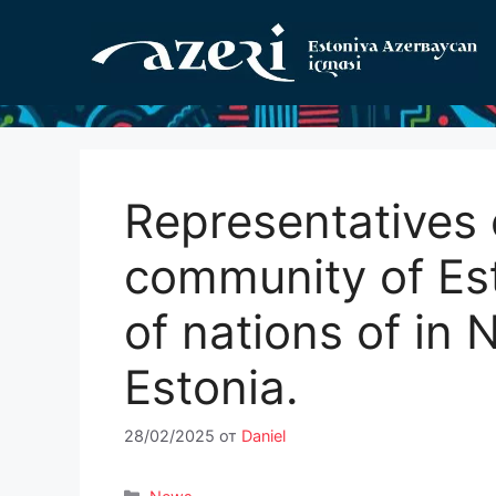
Перейти
к
содержимому
Representatives 
community of Est
of nations of in N
Estonia.
28/02/2025
от
Daniel
Рубрики