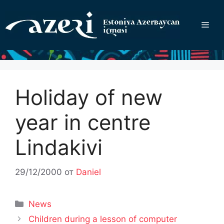
Перейти
к
Ме
содержимому
Holiday of new
year in centre
Lindakivi
29/12/2000
от
Daniel
Рубрики
News
Children during a lesson of computer