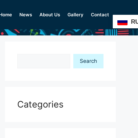
Home
News
About Us
Gallery
Contact
R
Search
Search
Categories