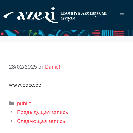
Перейти
к
Ме
содержимому
28/02/2025
от
Daniel
www.eacc.ee
Рубрики
public
Предыдущая запись
Следующая запись