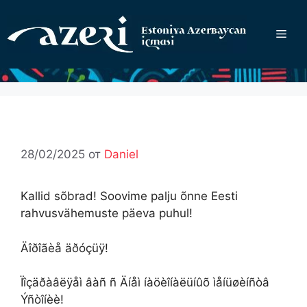
Перейти
к
Ме
содержимому
28/02/2025
от
Daniel
Kallid sõbrad! Soovime palju õnne Eesti
rahvusvähemuste päeva puhul!
Äîðîãèå äðóçüÿ!
Ïîçäðàâëÿåì âàñ ñ Äíåì íàöèîíàëüíûõ ìåíüøèíñòâ
Ýñòîíèè!