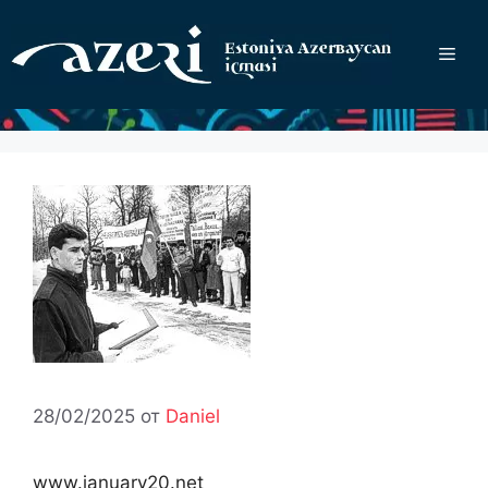
Перейти
к
Ме
содержимому
28/02/2025
от
Daniel
www.january20.net