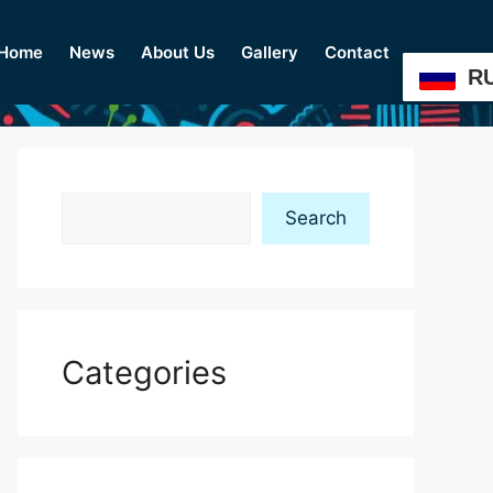
Home
News
About Us
Gallery
Contact
R
Search
Search
Categories