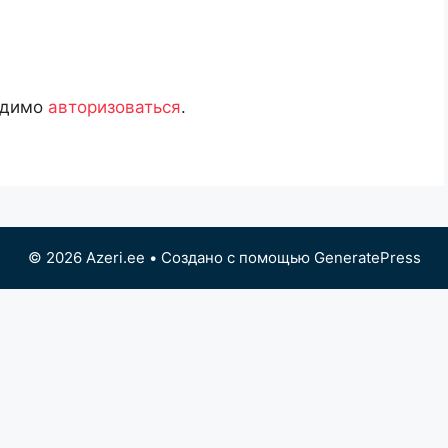
одимо
авторизоваться
.
© 2026 Azeri.ee
• Создано с помощью
GeneratePress