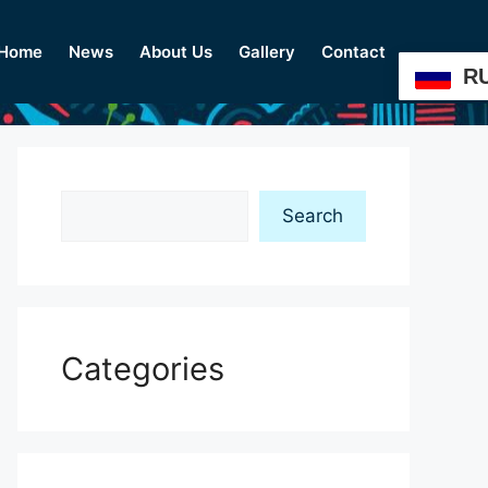
Home
News
About Us
Gallery
Contact
R
Search
Search
Categories