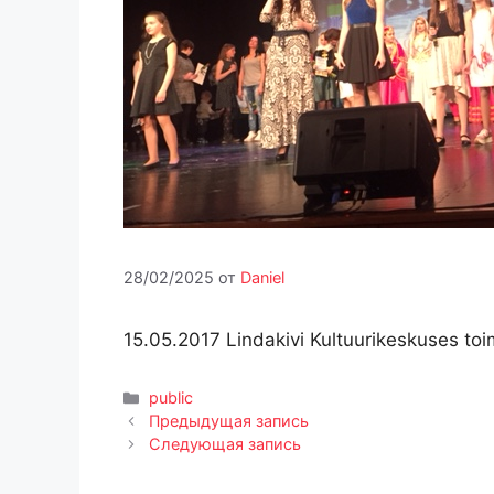
28/02/2025
от
Daniel
15.05.2017 Lindakivi Kultuurikeskuses toi
Рубрики
public
Предыдущая запись
Следующая запись