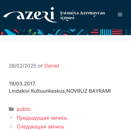
Перейти
к
Ме
содержимому
28/02/2025
от
Daniel
19/03.2017.
Lindakivi Kultuurikeskus,NOVRUZ BAYRAMI
Рубрики
public
Предыдущая запись
Следующая запись