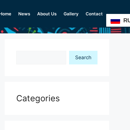
Home
News
About Us
Gallery
Contact
R
Search
Search
Categories