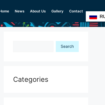
Home
News
About Us
Gallery
Contact
R
Search
Search
Categories