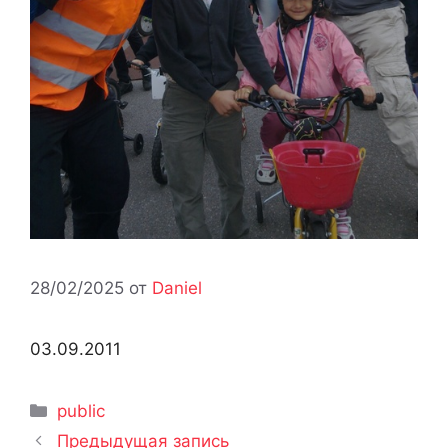
28/02/2025
от
Daniel
03.09.2011
Рубрики
public
Предыдущая запись