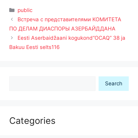
Рубрики
public
Встреча с представителями КОМИТЕТА
ПО ДЕЛАМ ДИАСПОРЫ АЗЕРБАЙДДАНА
Eesti Aserbaidžaani kogukond“OCAQ” 38 ja
Bakuu Eesti selts116
Search
Search
Categories