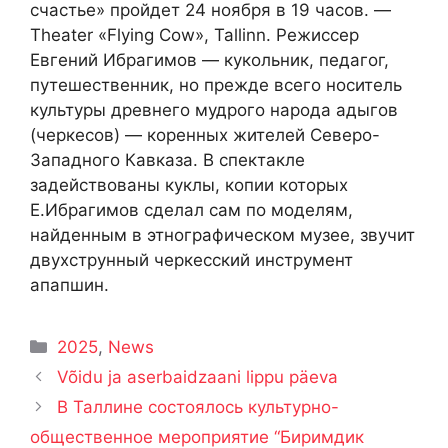
счастье» пройдет 24 ноября в 19 часов. —
Theater «Flying Cow», Tallinn. Режиссер
Евгений Ибрагимов — кукольник, педагог,
путешественник, но прежде всего носитель
культуры древнего мудрого народа адыгов
(черкесов) — коренных жителей Северо-
Западного Кавказа. В спектакле
задействованы куклы, копии которых
Е.Ибрагимов сделал сам по моделям,
найденным в этнографическом музее, звучит
двухструнный черкесский инструмент
апапшин.
Рубрики
2025
,
News
Võidu ja aserbaidzaani lippu päeva
В Таллине состоялось культурно-
общественное мероприятие “Биримдик